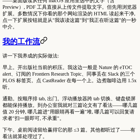
——桌面版读从任何 macOS 应用里选中的文字（含
Preview）, PDF 工具直接从上传文件提取文字。但先用浏览器
扩展。多数情况下你看的那个网站渲染的 HTML 读起来干净,
点一下扩展按钮就是从"我该读这篇"到"我正在听这篇"的一秒
中介。
我的工作流
讲一下我养成的实际做法:
早上
。开出版社当前的积压。我这边一般是 Nature 的 eTOC
alert、订阅的 Frontiers Research Topic、同事丢在 Slack 的三个
PLOS 标签页。点 CastReader 在每一个上。边煮咖啡边用 1.5x
听。
通勤
。按顺序排 tab, 出门。浮动播放器跨 tab 切换、键盘锁屏
都能保持播放。到办公室我就对三篇论文有了看法——哪几篇
值 20 分钟, 哪几篇进"用眼睛再看一遍"堆, 哪几篇可以回复请
求者"扫一眼即可, 不承重"。
下午
。桌前阅读留给赢得它的那 ≤3 篇。其他都听过了——有
看法就算处理过了。