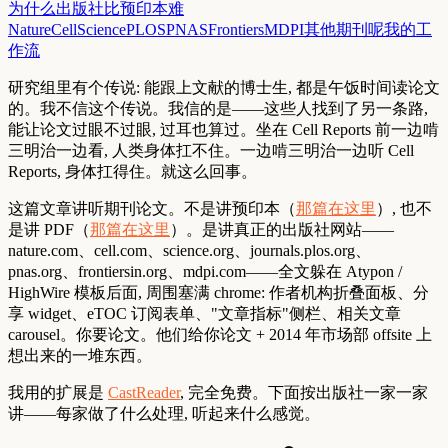
为什么出版社比预印本难
Nature
Cell
Science
PLOS
PNAS
Frontiers
MDPI
其他期刊呢
我的工
作流
研究组里有个传说: 能跟上文献的博士生, 都是午饭时间读论文
的。我不信这个传说。我信的是——这些人找到了
另一条路
,
能让论文过眼不过眼, 过耳也算过。坐在 Cell Reports 前一边啃
三明治一边看, 人类身体扛不住。一边啃三明治一边听 Cell
Reports, 身体扛得住。就这么回事。
这篇文章讲听期刊论文。不是讲预印本（
那篇在这里
）, 也不
是讲 PDF（
那篇在这里
）。是讲
真正的出版社网站
——
nature.com、cell.com、science.org、journals.plos.org、
pnas.org、frontiersin.org、mdpi.com——全文躲在 Atypon /
HighWire 模板后面, 周围塞满 chrome: 作者机构折叠面板、分
享 widget、eTOC 订阅表单、"文章指标"侧栏、相关文章
carousel。你要论文。他们给你论文 + 2014 年市场部 offsite 上
想出来的一堆东西。
我用的扩展是
CastReader
, 完全免费。下面按出版社一家一家
讲——每家做了什么处理, 听起来什么感觉。