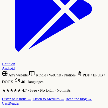
Get it on
Android
Any website
·
Kindle / WeChat / Notion
·
PDF / EPUB /
DOCX
·
40+ languages
★★★★★ 4.7 · Free · No login · No limits
Listen to Kindle →
·
Listen to Medium →
·
Read the blog →
CastReader