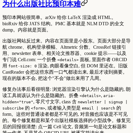
为什么出版社比预印本难
预印本网站很简单。arXiv 给你 LaTeX 渲染成 HTML。
bioRxiv 给你 JATS 结构。PMC 基本就是 NLM DTD 的全文
dump。内容就是页面。
出版社网站反过来。内容在页面里是小股东。页面大部分是导
航 chrome、机构登录横幅、Altmetric 分数、CrossRef 链接引
用、newsletter 表单、相关论文推荐器、cookie 提示——以及
专门说 Cell.com: 一个折叠
面板, 里面作者 ORCID
<details>
用
渲染, 肉眼看像空白, 但 DOM 里还在。旧版
font-size: 0
CastReader 会把这些东西一口气都读出来, 最后才读到摘要。
现在的版本不会, 把这个"不会"做出来用了几周。
修复办法事后看很明显: 浏览器渲染引擎认为什么是隐藏的, 朗
读工具就该认为什么是隐藏的。折叠
,
<details>
aria-
, 零尺寸文字, class 含
hidden="true"
newsletter | signup |
的
, 或者输入类型是
的
subscribe
<form>
email | search
form。这些对普通读者都是不可见的, 对音频也应该是不可见
的。每个修复都是和某个出版社模板选择的小型战争。修复完
后的回报很清楚: 点一篇 Cell 论文, 音频第一句是
论文标题和
第一作者
, 不是某个 ORCID URL 被逐字符读出来。