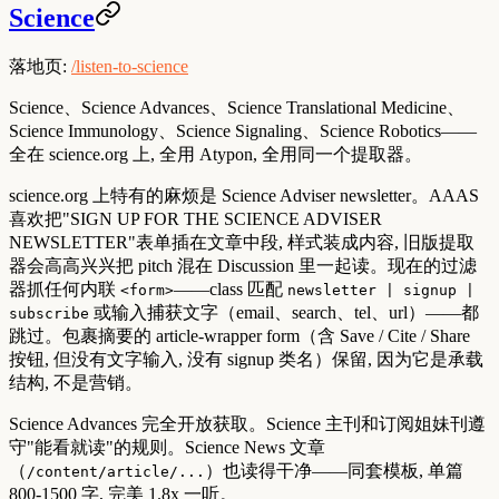
Science
落地页:
/listen-to-science
Science、Science Advances、Science Translational Medicine、
Science Immunology、Science Signaling、Science Robotics——
全在 science.org 上, 全用 Atypon, 全用同一个提取器。
science.org 上特有的麻烦是 Science Adviser newsletter。AAAS
喜欢把"SIGN UP FOR THE SCIENCE ADVISER
NEWSLETTER"表单插在文章中段, 样式装成内容, 旧版提取
器会高高兴兴把 pitch 混在 Discussion 里一起读。现在的过滤
器抓任何内联
——class 匹配
<form>
newsletter | signup |
或输入捕获文字（email、search、tel、url）——都
subscribe
跳过。包裹摘要的 article-wrapper form（含 Save / Cite / Share
按钮, 但没有文字输入, 没有 signup 类名）保留, 因为它是承载
结构, 不是营销。
Science Advances 完全开放获取。Science 主刊和订阅姐妹刊遵
守"能看就读"的规则。Science News 文章
（
）也读得干净——同套模板, 单篇
/content/article/...
800-1500 字, 完美 1.8x 一听。