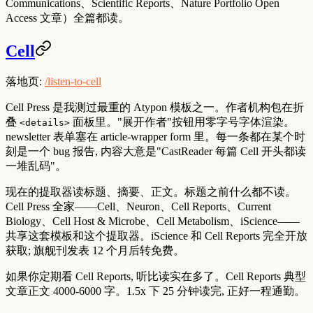
Communications、Scientific Reports、Nature Portfolio Open
Access 文章）全篇都读。
Cell
落地页:
/listen-to-cell
Cell Press 是我测过最重的 Atypon 模板之一。作者机构包在折
叠
面板里。"展开作者"按钮用零字号字体渲染。
<details>
newsletter 表单塞在 article-wrapper form 里。每一条都在某个时
刻是一个 bug 报告, 内容大意是"CastReader 每篇 Cell 开头都读
一堆乱码"。
现在的提取器读标题、摘要、正文。
标题之前什么都不读
。
Cell Press 全家——Cell、Neuron、Cell Reports、Current
Biology、Cell Host & Microbe、Cell Metabolism、iScience——
共享这套模板和这个提取器。iScience 和 Cell Reports 完全开放
获取; 旗舰刊发表 12 个月后转免费。
如果你定期看 Cell Reports, 听比读实在多了。Cell Reports 典型
文章正文 4000-6000 字。1.5x 下 25 分钟读完, 正好一程通勤。