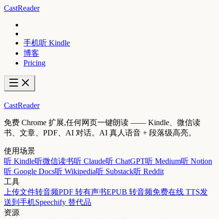
CastReader
手机听 Kindle
博客
Pricing
CastReader
免费 Chrome 扩展,任何网页一键朗读 —— Kindle、微信读
书、文章、PDF、AI 对话。AI 真人语音 + 段落级高亮。
使用场景
听 Kindle
听微信读书
听 Claude
听 ChatGPT
听 Medium
听 Notion
听 Google Docs
听 Wikipedia
听 Substack
听 Reddit
工具
上传文件转音频
PDF 转有声书
EPUB 转音频
免费在线 TTS
发
送到手机
Speechify 替代品
资源