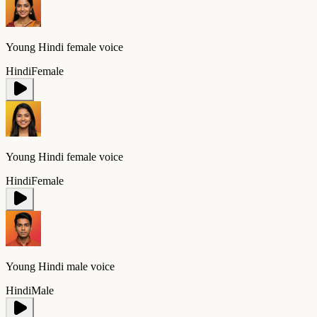
Young Hindi female voice
Hindi
Female
Young Hindi female voice
Hindi
Female
Young Hindi male voice
Hindi
Male