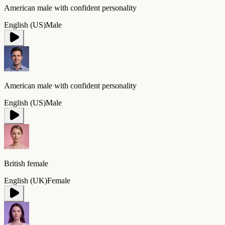
American male with confident personality
English (US)
Male
American male with confident personality
English (US)
Male
British female
English (UK)
Female