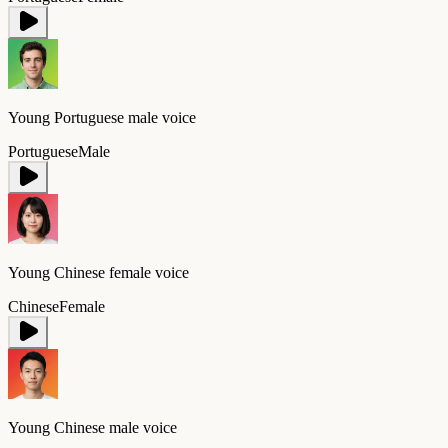
Young Portuguese male voice
Portuguese
Male
Young Chinese female voice
Chinese
Female
Young Chinese male voice