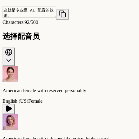
Characters:
92
/
500
选择配音员
American female with reserved personality
English (US)
Female
American female with whisper-like voice, looks casual