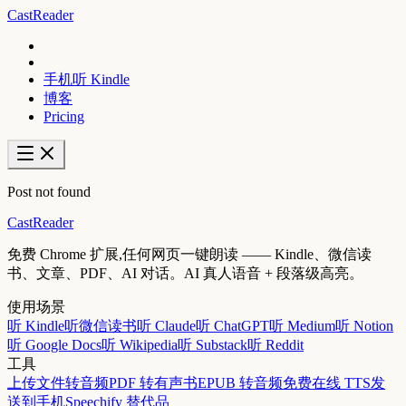
CastReader
手机听 Kindle
博客
Pricing
Post not found
CastReader
免费 Chrome 扩展,任何网页一键朗读 —— Kindle、微信读
书、文章、PDF、AI 对话。AI 真人语音 + 段落级高亮。
使用场景
听 Kindle
听微信读书
听 Claude
听 ChatGPT
听 Medium
听 Notion
听 Google Docs
听 Wikipedia
听 Substack
听 Reddit
工具
上传文件转音频
PDF 转有声书
EPUB 转音频
免费在线 TTS
发
送到手机
Speechify 替代品